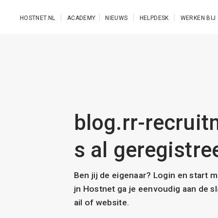
Ga naar de hoofdinhoud
HOSTNET.NL
ACADEMY
NIEUWS
HELPDESK
WERKEN BIJ
blog.rr-recrui
s al geregistre
Ben jij de eigenaar? Login en start 
jn Hostnet ga je eenvoudig aan de 
ail of website.